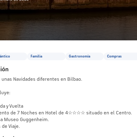
ántico
Familia
Gastronomía
Compras
ión
e unas Navidades diferentes en Bilbao.

luye: 

a y Vuelta 

ento de 7 Noches en Hotel de 4☆☆☆☆ situado en el Centro.

 a Museo Guggenheim.
