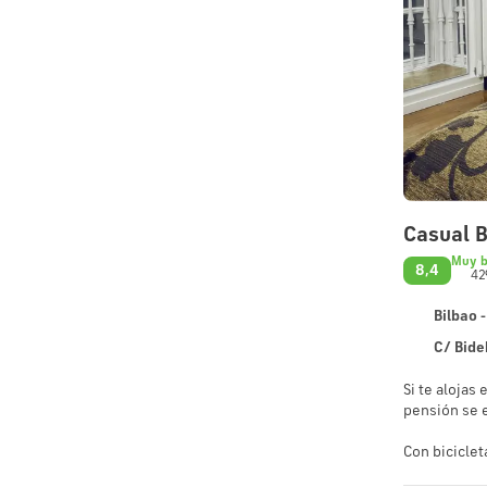
Casual 
Muy 
8,4
42
Bilbao -
C/ Bide
Si te alojas 
pensión se e
Con biciclet
Internet wif