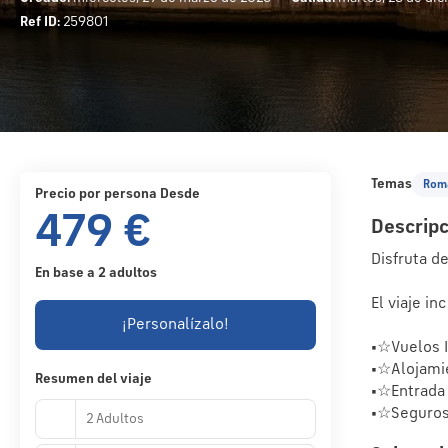
Ref ID:
259801
Temas
Rom
precio por persona Desde
479 €
Descripc
Disfruta d
En base a 2 adultos
El viaje inc
¡Personalízalo!
•☆Vuelos Id
•☆Alojami
Resumen del viaje
•☆Entrada
2 Adultos