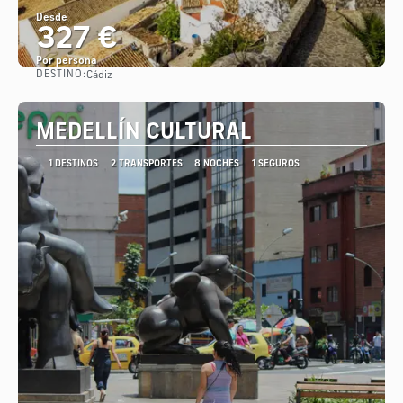
Desde
327 €
Por persona
DESTINO:
Cádiz
Ver
MEDELLÍN CULTURAL
1 DESTINOS
2 TRANSPORTES
8 NOCHES
1 SEGUROS