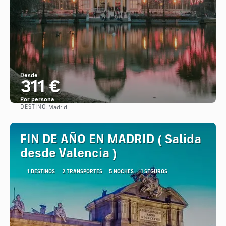
Desde
311 €
Por persona
DESTINO:
Madrid
Ver
FIN DE AÑO EN MADRID ( Salida
desde Valencia )
1 DESTINOS
2 TRANSPORTES
5 NOCHES
1 SEGUROS