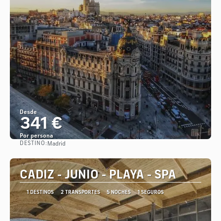
Desde
341 €
Por persona
DESTINO:
Madrid
Ver
CADIZ - JUNIO - PLAYA - SPA
1 DESTINOS
2 TRANSPORTES
5 NOCHES
1 SEGUROS