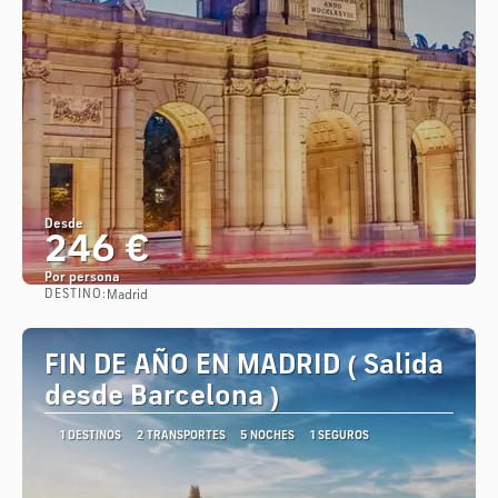
Desde
246 €
Por persona
DESTINO:
Madrid
Ver
FIN DE AÑO EN MADRID ( Salida
desde Barcelona )
1 DESTINOS
2 TRANSPORTES
5 NOCHES
1 SEGUROS