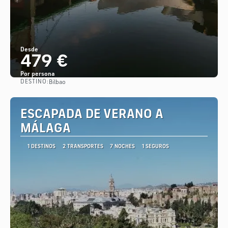
Desde
479 €
Por persona
DESTINO:
Bilbao
Ver
ESCAPADA DE VERANO A
MÁLAGA
1 DESTINOS
2 TRANSPORTES
7 NOCHES
1 SEGUROS