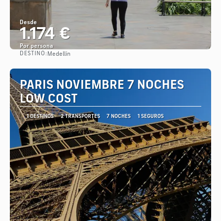
Desde
1.174 €
Por persona
DESTINO:
Medellín
Ver
PARIS NOVIEMBRE 7 NOCHES
LOW COST
1 DESTINOS
2 TRANSPORTES
7 NOCHES
1 SEGUROS