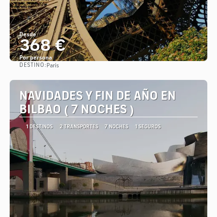
Desde
368 €
Por persona
DESTINO:
París
Ver
NAVIDADES Y FIN DE AÑO EN
BILBAO ( 7 NOCHES )
1 DESTINOS
2 TRANSPORTES
7 NOCHES
1 SEGUROS