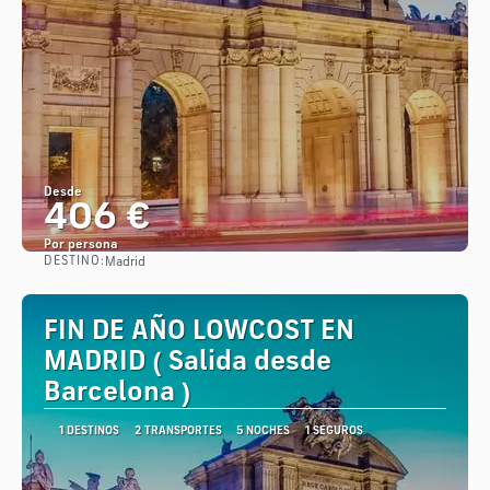
Desde
406 €
Por persona
DESTINO:
Madrid
Ver
FIN DE AÑO LOWCOST EN
MADRID ( Salida desde
Barcelona )
1 DESTINOS
2 TRANSPORTES
5 NOCHES
1 SEGUROS