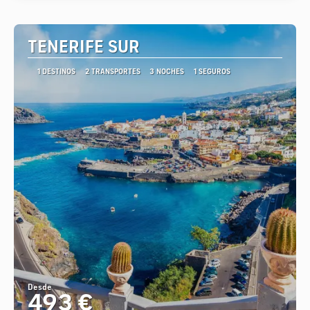
TENERIFE SUR
1 DESTINOS
2 TRANSPORTES
3 NOCHES
1 SEGUROS
Desde
493 €