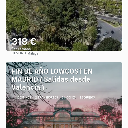
Desde
318 €
Por persona
DESTINO:
Málaga
Ver
FIN DE AÑO LOWCOST EN
MADRID ( Salidas desde
Valencia )
1 DESTINOS
2 TRANSPORTES
5 NOCHES
1 SEGUROS