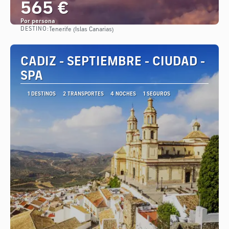
565 €
Por persona
DESTINO:
Tenerife (Islas Canarias)
Ver
CADIZ - SEPTIEMBRE - CIUDAD -
SPA
1 DESTINOS
2 TRANSPORTES
4 NOCHES
1 SEGUROS