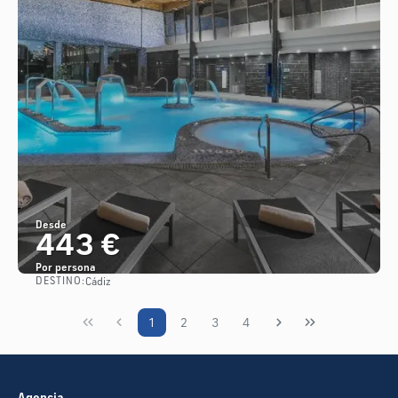
Desde
443 €
Por persona
DESTINO:
Cádiz
Ver
1
2
3
4
Agencia