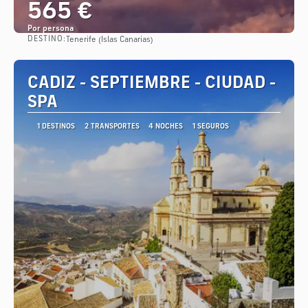
565 €
Por persona
DESTINO:
Tenerife (Islas Canarias)
Ver
CADIZ - SEPTIEMBRE - CIUDAD -
SPA
1 DESTINOS
2 TRANSPORTES
4 NOCHES
1 SEGUROS