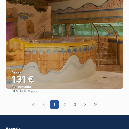
Desde
131 €
Por persona
DESTINO:
Madrid
Ver
1
2
3
Agencia