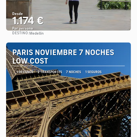
Desde
1.174 €
Por persona
DESTINO:
Medellín
Ver
PARIS NOVIEMBRE 7 NOCHES
LOW COST
1 DESTINOS
2 TRANSPORTES
7 NOCHES
1 SEGUROS