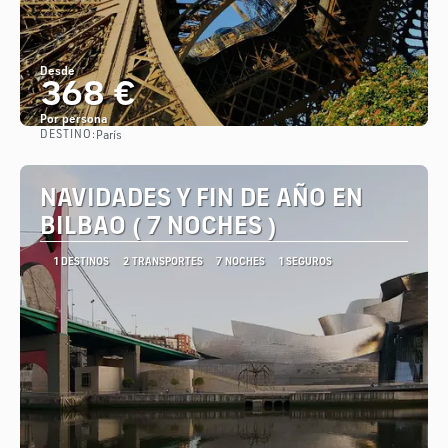
Desde
368 €
Por persona
DESTINO:
París
Ver
NAVIDADES Y FIN DE AÑO EN
BILBAO ( 7 NOCHES )
1 DESTINOS
2 TRANSPORTES
7 NOCHES
1 SEGUROS