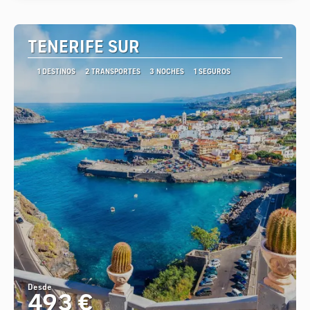
TENERIFE SUR
1 DESTINOS
2 TRANSPORTES
3 NOCHES
1 SEGUROS
Desde
493 €