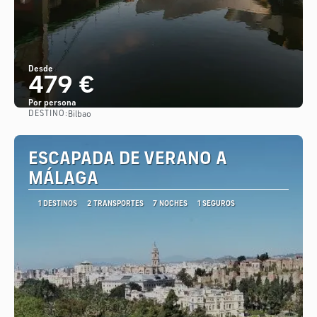
Desde
479 €
Por persona
DESTINO:
Bilbao
Ver
ESCAPADA DE VERANO A
MÁLAGA
1 DESTINOS
2 TRANSPORTES
7 NOCHES
1 SEGUROS