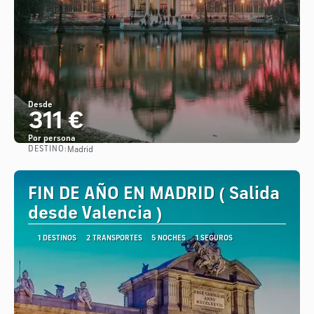
Desde
311 €
Por persona
DESTINO:
Madrid
Ver
FIN DE AÑO EN MADRID ( Salida
desde Valencia )
1 DESTINOS
2 TRANSPORTES
5 NOCHES
1 SEGUROS