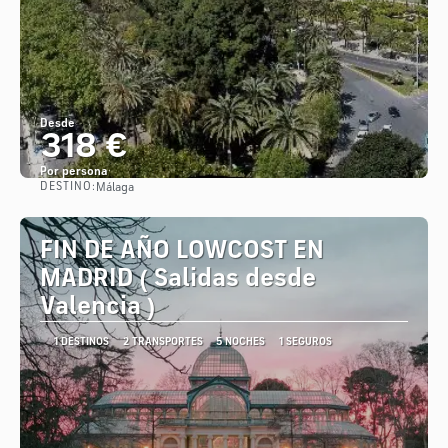
Desde
318 €
Por persona
DESTINO:
Málaga
Ver
FIN DE AÑO LOWCOST EN
MADRID ( Salidas desde
Valencia )
1 DESTINOS
2 TRANSPORTES
5 NOCHES
1 SEGUROS