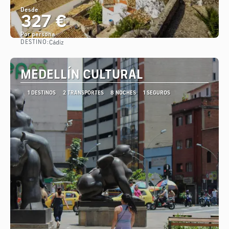
Desde
327 €
Por persona
DESTINO:
Cádiz
Ver
MEDELLÍN CULTURAL
1 DESTINOS
2 TRANSPORTES
8 NOCHES
1 SEGUROS