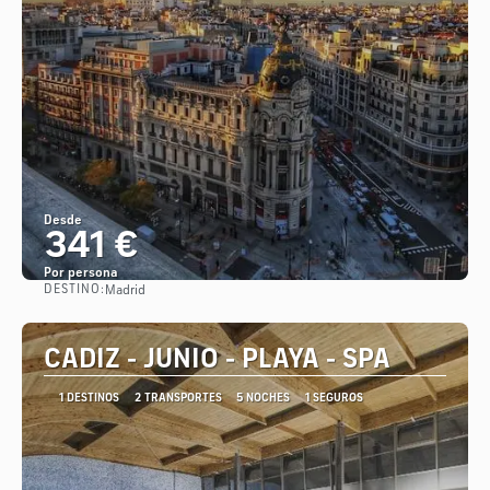
Desde
341 €
Por persona
DESTINO:
Madrid
Ver
CADIZ - JUNIO - PLAYA - SPA
1 DESTINOS
2 TRANSPORTES
5 NOCHES
1 SEGUROS