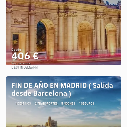
Desde
406 €
Por persona
DESTINO:
Madrid
Ver
FIN DE AÑO EN MADRID ( Salida
desde Barcelona )
1 DESTINOS
2 TRANSPORTES
5 NOCHES
1 SEGUROS