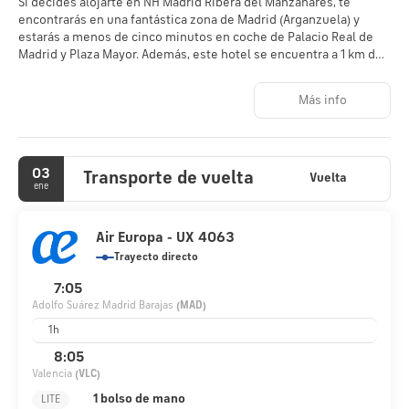
Si decides alojarte en NH Madrid Ribera del Manzanares, te
encontrarás en una fantástica zona de Madrid (Arganzuela) y
estarás a menos de cinco minutos en coche de Palacio Real de
Madrid y Plaza Mayor. Además, este hotel se encuentra a 1 km de
Plaza de España-Princesa y a 2,5 km de Puerta del Sol.
Más info
Disfruta de tus momentos de ocio con instalaciones como
gimnasio, piscina al aire libre de temporada y bicicletas de
alquiler. Encontrarás también conexión a Internet wifi gratis,
servicio de celebración de bodas y un salón de eventos.
03
Transporte de vuelta
Vuelta
ene
Te sentirás como en tu propia casa en cualquiera de las 224
habitaciones con minibar y televisión de pantalla plana. La
conexión wifi gratis te mantendrá en contacto con los tuyos.
Air Europa - UX 4063
Además, podrás disfrutar de canales por cable. El baño privado
Trayecto directo
está provisto de artículos de higiene personal gratuitos y
secadores de pelo. Entre las comodidades, se incluyen caja
7:05
fuerte, escritorio y teléfono.
Adolfo Suárez Madrid Barajas
(MAD)
1h
La Ribera, un restaurante especializado en cocina mediterránea,
te lo pone fácil para almorzar o cenar, aunque también puedes
8:05
aprovechar el servicio de habitaciones. Qué mejor forma de
Valencia
(VLC)
acabar el día que con una bebida en el bar o lounge. Se ofrece un
1 bolso de mano
LITE
desayuno bufé todos los días de 07:00 a 10:30 con un coste