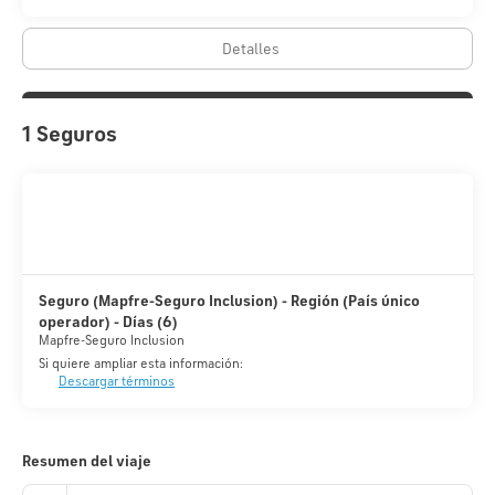
adicional.
Detalles
Tendrás un centro de negocios, tintorería y un servicio de
recepción las 24 horas a tu disposición. ¿Estás organizando un
evento en Madrid? En este hotel tienes a tu disposición 42
metros cuadrados de espacio con zona para conferencias y 13
1 Seguros
salas de reuniones. Hay un aparcamiento sin asistencia (de pago)
disponible.
Seguro (Mapfre-Seguro Inclusion) - Región (País único
operador) - Días (6)
Mapfre-Seguro Inclusion
Si quiere ampliar esta información:
Descargar términos
Resumen del viaje