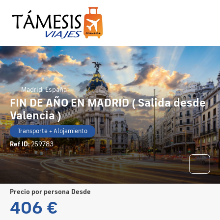
Madrid, España
FIN DE AÑO EN MADRID ( Salida desde
Valencia )
Transporte + Alojamiento
Ref ID:
259783
precio por persona Desde
406 €