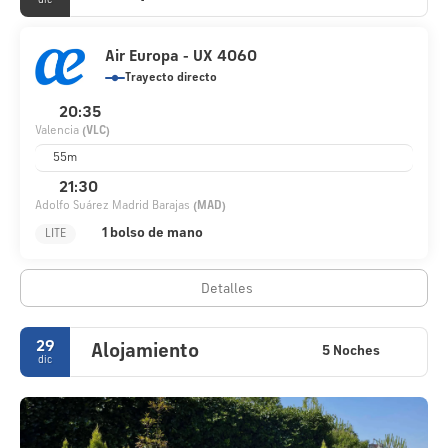
dic
Air Europa - UX 4060
Trayecto directo
20:35
Valencia
(VLC)
55m
21:30
Adolfo Suárez Madrid Barajas
(MAD)
1 bolso de mano
LITE
Detalles
29
Alojamiento
5 Noches
dic