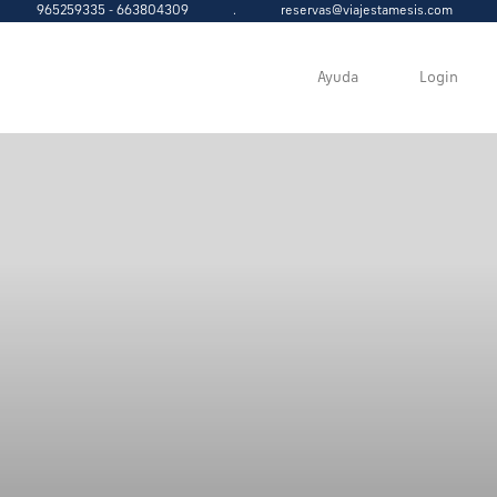
965259335 - 663804309
.
reservas@viajestamesis.com
Ayuda
Login