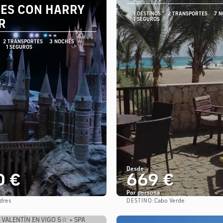
ES CON HARRY
1 DESTINOS
2 TRANSPORTES
7 
1 SEGUROS
R
2 TRANSPORTES
3 NOCHES
1 SEGUROS
Desde
0 €
669 €
Por persona
DESTINO:
dres
Cabo Verde
Ver
Ver