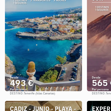
1 DESTINOS
2 TRANSPORTES
3 NOCHES
1 SEGUROS
1 DESTINOS
1 SEGUROS
Desde
Desde
493 €
565 
Por persona
Por persona
DESTINO:
DESTINO:
Tenerife (Islas Canarias)
Tene
Ver
CADIZ - JUNIO - PLAYA -
EXPER