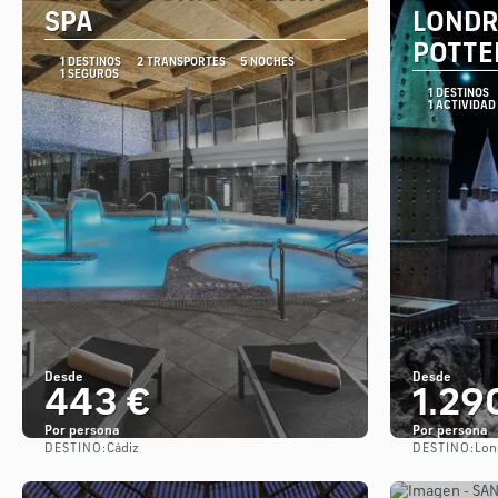
SPA
LONDR
POTTE
1 DESTINOS
2 TRANSPORTES
5 NOCHES
1 SEGUROS
1 DESTINOS
1 ACTIVIDAD
Desde
Desde
443 €
1.29
Por persona
Por persona
DESTINO:
DESTINO:
Cádiz
Lon
Ver