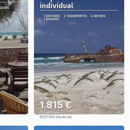
individual
NOCHES
1 DESTINOS
2 TRANSPORTES
6 NOCHES
1 SEGUROS
Desde
1.815 €
Por persona
DESTINO:
Isla de Sal
Ver