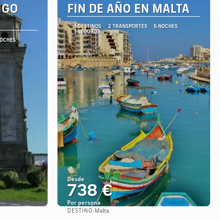
IGO
FIN DE AÑO EN MALTA
1 DESTINOS
2 TRANSPORTES
5 NOCHES
1 SEGUROS
NOCHES
Desde
738 €
Por persona
DESTINO:
Malta
Ver