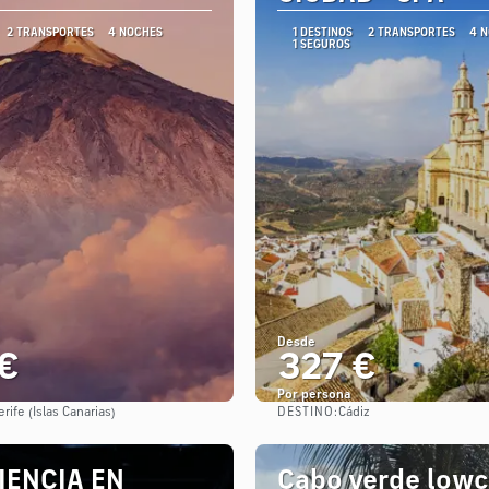
2 TRANSPORTES
4 NOCHES
1 DESTINOS
2 TRANSPORTES
4 
1 SEGUROS
Desde
€
327 €
Por persona
DESTINO:
rife (Islas Canarias)
Cádiz
Ver
Ver
IENCIA EN
Cabo verde lowc