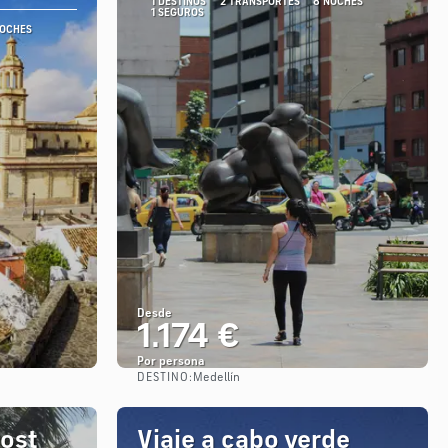
1 DESTINOS
2 TRANSPORTES
8 NOCHES
1 SEGUROS
NOCHES
Desde
1.174 €
Por persona
DESTINO:
Medellín
Ver
ost
Viaje a cabo verde