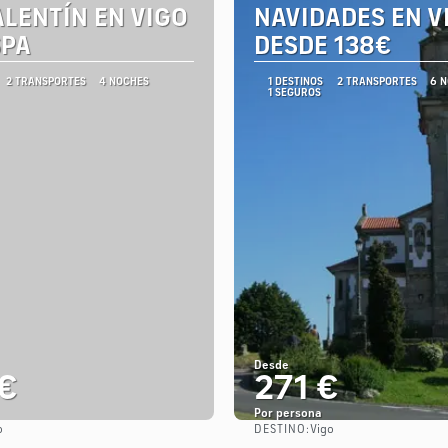
ALENTÍN EN VIGO
NAVIDADES EN V
SPA
DESDE 138€
2 TRANSPORTES
4 NOCHES
1 DESTINOS
2 TRANSPORTES
6 
1 SEGUROS
Desde
€
271 €
Por persona
DESTINO:
o
Vigo
Ver
Ver