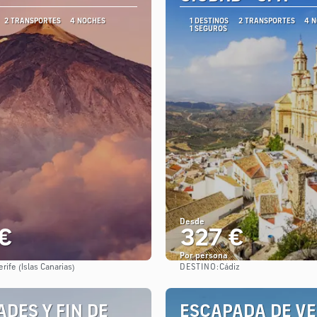
2 TRANSPORTES
4 NOCHES
1 DESTINOS
2 TRANSPORTES
4 
1 SEGUROS
Desde
€
327 €
Por persona
DESTINO:
rife (Islas Canarias)
Cádiz
Ver
Ver
DES Y FIN DE
ESCAPADA DE V