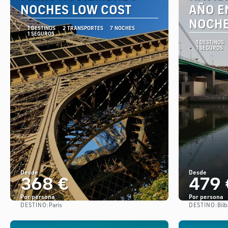
NOCHES LOW COST
AÑO EN
NOCHE
1 DESTINOS
2 TRANSPORTES
7 NOCHES
1 SEGUROS
1 DESTINOS
1 SEGUROS
Desde
Desde
368 €
479 
Por persona
Por persona
DESTINO:
DESTINO:
París
Bil
Ver