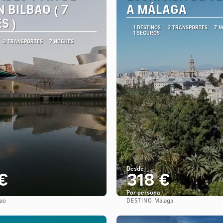
 BILBAO ( 7
A MÁLAGA
S )
1 DESTINOS
2 TRANSPORTES
7 
1 SEGUROS
2 TRANSPORTES
7 NOCHES
Desde
€
318 €
Por persona
DESTINO:
bao
Málaga
Ver
Ver