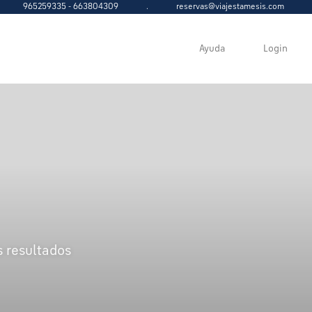
965259335 - 663804309
.
reservas@viajestamesis.com
Ayuda
Login
s resultados