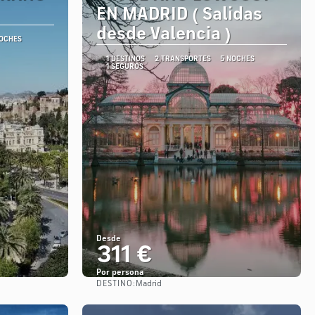
EN MADRID ( Salidas
desde Valencia )
NOCHES
1 DESTINOS
2 TRANSPORTES
5 NOCHES
1 SEGUROS
Desde
311 €
Por persona
DESTINO:
Madrid
Ver