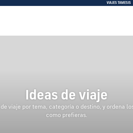
VIAJES TAMESIS
Ideas de viaje
s de viaje por tema, categoría o destino, y ordena lo
como prefieras.