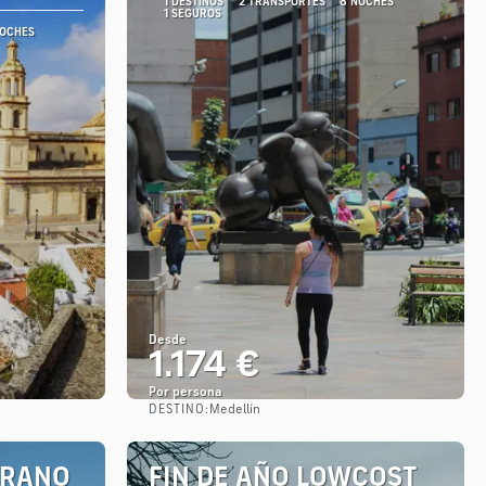
1 DESTINOS
2 TRANSPORTES
8 NOCHES
1 SEGUROS
NOCHES
Desde
1.174 €
Por persona
DESTINO:
Medellín
Ver
ERANO
FIN DE AÑO LOWCOST