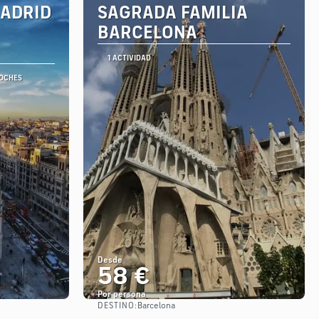
MADRID
SAGRADA FAMILIA
BARCELONA
1 ACTIVIDAD
NOCHES
Desde
58 €
Por persona
DESTINO:
Barcelona
Ver