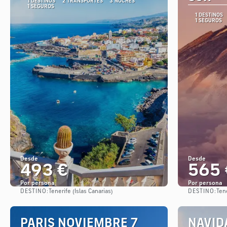
1 DESTINOS
2 TRANSPORTES
3 NOCHES
1 SEGUROS
1 DESTINOS
1 SEGUROS
Desde
Desde
493 €
565 
Por persona
Por persona
DESTINO:
DESTINO:
Tenerife (Islas Canarias)
Tene
Ver
PARIS NOVIEMBRE 7
NAVIDA