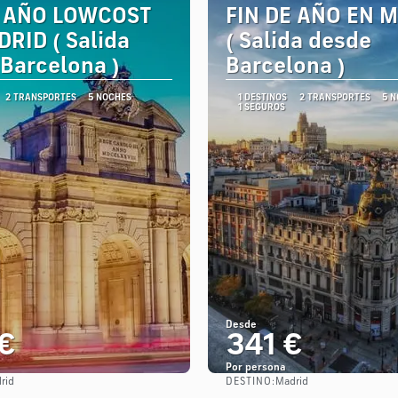
E AÑO LOWCOST
FIN DE AÑO EN 
RID ( Salida
( Salida desde
Barcelona )
Barcelona )
2 TRANSPORTES
5 NOCHES
1 DESTINOS
2 TRANSPORTES
5 
1 SEGUROS
Desde
€
341 €
Por persona
DESTINO:
rid
Madrid
Ver
Ver