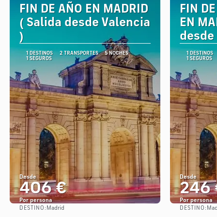
FIN DE AÑO EN MADRID
FIN D
( Salida desde Valencia
EN MAD
)
desde 
1 DESTINOS
2 TRANSPORTES
5 NOCHES
1 DESTINOS
1 SEGUROS
1 SEGUROS
Desde
Desde
406 €
246 
Por persona
Por persona
DESTINO:
DESTINO:
Madrid
Mad
Ver